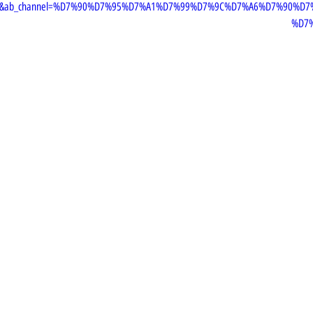
60s&ab_channel=%D7%90%D7%95%D7%A1%D7%99%D7%9C%D7%A6%D7%90%D
%D7