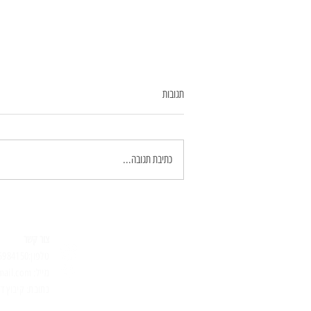
תגובות
כלניות
כתיבת תגובה...
צור קשר
טלפון:054-5984150
מייל:
mail.com
כתובת: קיבוץ דו