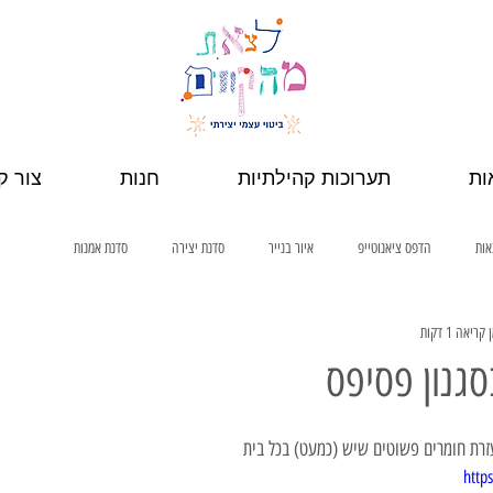
ות
תערוכות קהילתיות
חנות
צור ק
אות
הדפס ציאנוטייפ
איור בנייר
סדנת יצירה
סדנת אמנות
 קריאה 1 דקות
סגנון פסיפס
בעזרת חומרים פשוטים שיש (כמעט) בכל בית
http