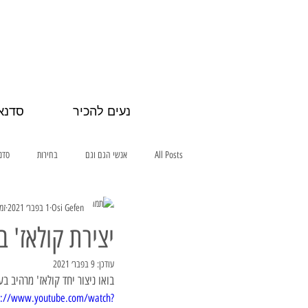
נעים להכיר
סדנא
All Posts
אנשי הגם וגם
בחירות
סדנ
Osi Gefen
1 בפבר׳ 2021
זמן
יצירת קולאז' ב
עודכן:
9 בפבר׳ 2021
בואו ניצור יחד קולאז' מרהיב 
s://www.youtube.com/watch?