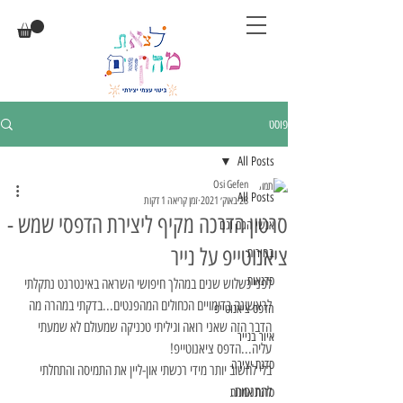
פוסט
All Posts
Osi Gefen
All Posts
28 באוק׳ 2021
זמן קריאה 1 דקות
סרטון הדרכה מקיף ליצירת הדפסי שמש -
אנשי הגם וגם
ציאנוטייפ על נייר
בחירות
סדנאות
לפני כשלוש שנים במהלך חיפושי השראה באינטרנט נתקלתי 
לראשונה בדימויים הכחולים המהפנטים...בדקתי במהרה מה 
הדפס ציאנוטייפ
הדבר הזה שאני רואה וגיליתי טכניקה שמעולם לא שמעתי 
איור בנייר
עליה...הדפס ציאנוטייפ!
סדנת יצירה
בלי לחשוב יותר מידי רכשתי און-ליין את התמיסה והתחלתי 
להתנסות. 
סדנת אמנות