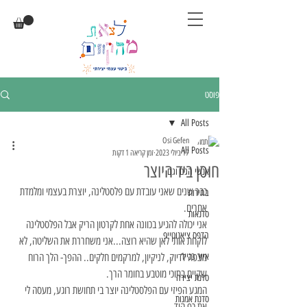
פוסט
All Posts
Osi Gefen
All Posts
17 ביולי 2023
זמן קריאה 1 דקות
חוסן ביד היוצר
אנשי הגם וגם
כבר שנים שאני עובדת עם פלסטלינה, יוצרת בעצמי ומלמדת 
בחירות
אחרים.
סדנאות
אני יכולה להגיע בכוונה אחת לקרטון הריק אבל הפלסטלינה 
הדפס ציאנוטייפ
לוקחת אותי לאן שהיא רוצה...אני משחררת את השליטה, לא 
איור בנייר
מצפה לדיוק, לניקיון, למרקמים חלקים.. ההפך- הלך הרוח 
שקיים בתוכי מוטבע בחומר הרך.
סדנת יצירה
המגע הפיזי עם הפלסטלינה יוצר בי תחושת רוגע, מעסה לי 
סדנת אמנות
את כף היד.