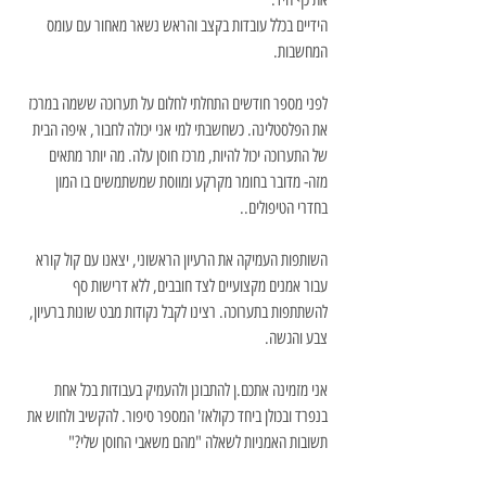
הידיים בכלל עובדות בקצב והראש נשאר מאחור עם עומס 
המחשבות.
לפני מספר חודשים התחלתי לחלום על תערוכה ששמה במרכז 
את הפלסטלינה. כשחשבתי למי אני יכולה לחבור, איפה הבית 
של התערוכה יכול להיות, מרכז חוסן עלה. מה יותר מתאים 
מזה- מדובר בחומר מקרקע ומווסת שמשתמשים בו המון 
בחדרי הטיפולים..
השותפות העמיקה את הרעיון הראשוני, יצאנו עם קול קורא 
עבור אמנים מקצועיים לצד חובבים, ללא דרישות סף 
להשתתפות בתערוכה. רצינו לקבל נקודות מבט שונות ברעיון, 
צבע והגשה.
אני מזמינה אתכם.ן להתבונן ולהעמיק בעבודות בכל אחת 
בנפרד ובכולן ביחד כקולאז' המספר סיפור. להקשיב ולחוש את 
תשובות האמניות לשאלה "מהם משאבי החוסן שלי?"