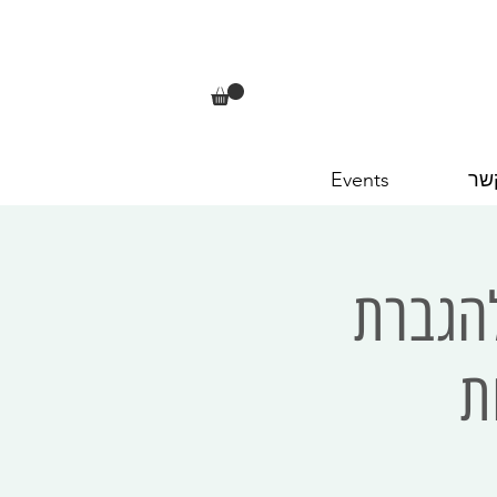
שר
Events
להגברת
ת