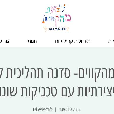
ות
תערוכות קהילתיות
חנות
צור ק
מהקווים- סדנה תהליכית 
צירתיות עם טכניקות שונו
יום ה׳, 10 בפבר׳
  |  
Tel Aviv-Yafo