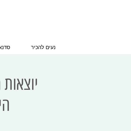
נעים להכיר
סדנא
יוצאות 
הי