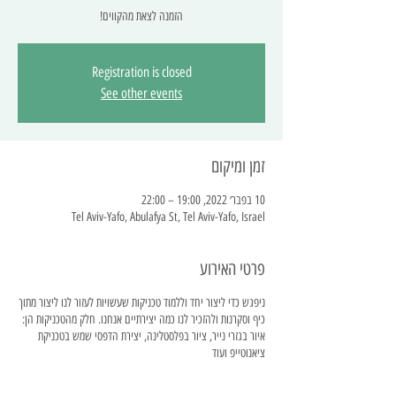
הזמנה לצאת מהקווים!
Registration is closed
See other events
זמן ומיקום
10 בפבר׳ 2022, 19:00 – 22:00
Tel Aviv-Yafo, Abulafya St, Tel Aviv-Yafo, Israel
פרטי האירוע
ניפגש כדי ליצור יחד וללמוד טכניקות שעשויות לעזור לנו ליצור מתוך
כיף וסקרנות ולהזכיר לנו כמה יצירתיים אנחנו. חלק מהטכניקות הן:
איור בגזרי נייר, ציור בפלסטלינה, יצירת הדפסי שמש בטכניקת
ציאנוטייפ ועוד