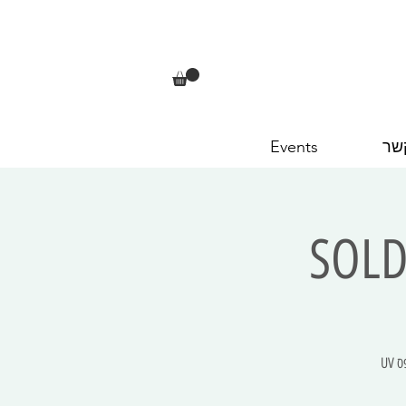
שר
Events