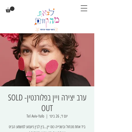
ערב יצירה ויין בפלורנטין- SOLD
OUT
יום ד׳, 26 בינו׳
  |  
Tel Aviv-Yafo
ביד אחת מכחול ובשנייה כוס יין...בין לבין ניענוע למשמע הביט