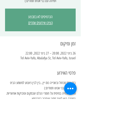
ושיחה עם בני אנוש חמודים:)
הכרטיסים לא במבצע
הציגו אירועים אחרים
זמן ומיקום
26 בינו׳ 2022, 20:00 – 27 בינו׳ 2022, 22:00
Tel Aviv-Yafo, Abulafya St, Tel Aviv-Yafo, Israel
פרטי האירוע
ביד אחת מכחול ובשנייה כוס יין...בין לבין ניענוע למשמע הביט 
ושיחה עם בני אנוש חמודים:)
תהיה הנחיה בסיסית על חומרי הגלם שבמקום וטכניקות אפשריות.
המטרה היא ליצור מתוך שיחרור בחברותא
קצת עליי:
אוסי גפן, בוגרת בצלאל